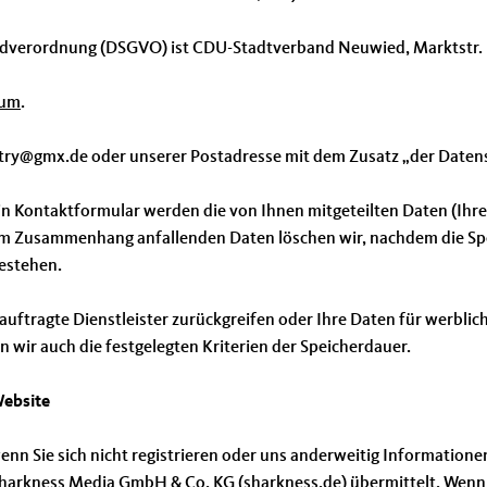
rundverordnung (DSGVO) ist CDU-Stadtverband Neuwied, Marktstr
sum
.
etry@gmx.de oder unserer Postadresse mit dem Zusatz „der Daten
ein Kontaktformular werden die von Ihnen mitgeteilten Daten (Ihr
em Zusammenhang anfallenden Daten löschen wir, nachdem die Spei
bestehen.
beauftragte Dienstleister zurückgreifen oder Ihre Daten für werb
n wir auch die festgelegten Kriterien der Speicherdauer.
Website
wenn Sie sich nicht registrieren oder uns anderweitig Informatio
 Sharkness Media GmbH & Co. KG (sharkness.de) übermittelt. Wenn